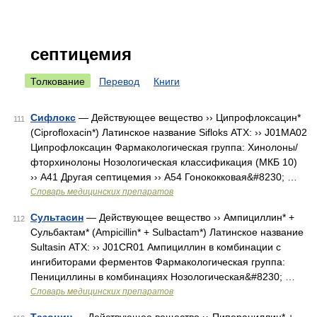
септицемия
Толкование
Перевод
Книги
Сифлокс
— Действующее вещество ›› Ципрофлоксацин*
111
(Ciprofloxacin*) Латинское название Sifloks АТХ: ›› J01MA02
Ципрофлоксацин Фармакологическая группа: Хинолоны/
фторхинолоны Нозологическая классификация (МКБ 10)
›› A41 Другая септицемия ›› A54 Гонококковая&#8230; …
Словарь медицинских препаратов
Сультасин
— Действующее вещество ›› Ампициллин* +
112
Сульбактам* (Ampicillin* + Sulbactam*) Латинское название
Sultasin АТХ: ›› J01CR01 Ампициллин в комбинации с
ингибиторами ферментов Фармакологическая группа:
Пенициллины в комбинациях Нозологическая&#8230; …
Словарь медицинских препаратов