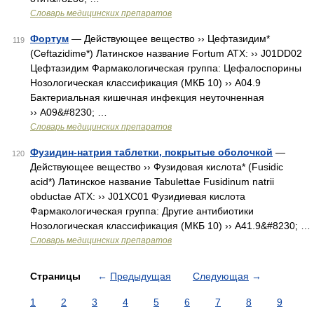
Словарь медицинских препаратов
Фортум
— Действующее вещество ›› Цефтазидим*
119
(Ceftazidime*) Латинское название Fortum АТХ: ›› J01DD02
Цефтазидим Фармакологическая группа: Цефалоспорины
Нозологическая классификация (МКБ 10) ›› A04.9
Бактериальная кишечная инфекция неуточненная
›› A09&#8230; …
Словарь медицинских препаратов
Фузидин-натрия таблетки, покрытые оболочкой
—
120
Действующее вещество ›› Фузидовая кислота* (Fusidic
acid*) Латинское название Tabulettae Fusidinum natrii
obductae АТХ: ›› J01XC01 Фузидиевая кислота
Фармакологическая группа: Другие антибиотики
Нозологическая классификация (МКБ 10) ›› A41.9&#8230; …
Словарь медицинских препаратов
Страницы
←
Предыдущая
Следующая
→
1
2
3
4
5
6
7
8
9