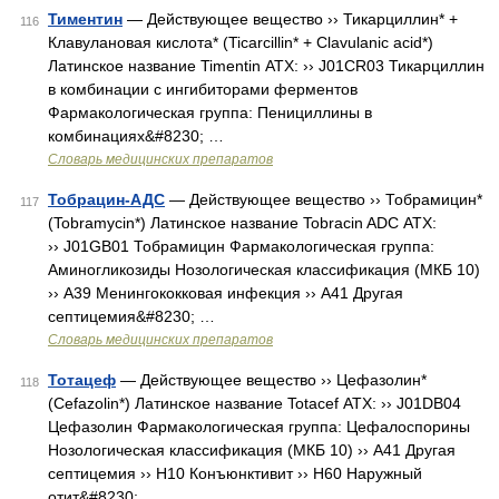
Тиментин
— Действующее вещество ›› Тикарциллин* +
116
Клавулановая кислота* (Ticarcillin* + Clavulanic acid*)
Латинское название Timentin АТХ: ›› J01CR03 Тикарциллин
в комбинации с ингибиторами ферментов
Фармакологическая группа: Пенициллины в
комбинациях&#8230; …
Словарь медицинских препаратов
Тобрацин-АДС
— Действующее вещество ›› Тобрамицин*
117
(Tobramycin*) Латинское название Tobracin ADC АТХ:
›› J01GB01 Тобрамицин Фармакологическая группа:
Аминогликозиды Нозологическая классификация (МКБ 10)
›› A39 Менингококковая инфекция ›› A41 Другая
септицемия&#8230; …
Словарь медицинских препаратов
Тотацеф
— Действующее вещество ›› Цефазолин*
118
(Cefazolin*) Латинское название Totacef АТХ: ›› J01DB04
Цефазолин Фармакологическая группа: Цефалоспорины
Нозологическая классификация (МКБ 10) ›› A41 Другая
септицемия ›› H10 Конъюнктивит ›› H60 Наружный
отит&#8230; …