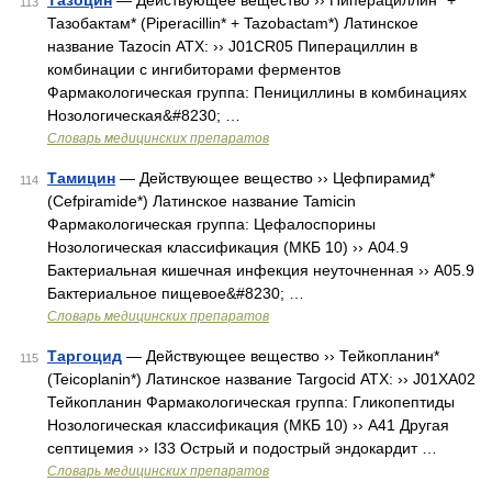
Тазоцин
— Действующее вещество ›› Пиперациллин* +
113
Тазобактам* (Piperacillin* + Tazobactam*) Латинское
название Tazocin АТХ: ›› J01CR05 Пиперациллин в
комбинации с ингибиторами ферментов
Фармакологическая группа: Пенициллины в комбинациях
Нозологическая&#8230; …
Словарь медицинских препаратов
Тамицин
— Действующее вещество ›› Цефпирамид*
114
(Cefpiramide*) Латинское название Tamicin
Фармакологическая группа: Цефалоспорины
Нозологическая классификация (МКБ 10) ›› A04.9
Бактериальная кишечная инфекция неуточненная ›› A05.9
Бактериальное пищевое&#8230; …
Словарь медицинских препаратов
Таргоцид
— Действующее вещество ›› Тейкопланин*
115
(Teicoplanin*) Латинское название Targocid АТХ: ›› J01XA02
Тейкопланин Фармакологическая группа: Гликопептиды
Нозологическая классификация (МКБ 10) ›› A41 Другая
септицемия ›› I33 Острый и подострый эндокардит …
Словарь медицинских препаратов